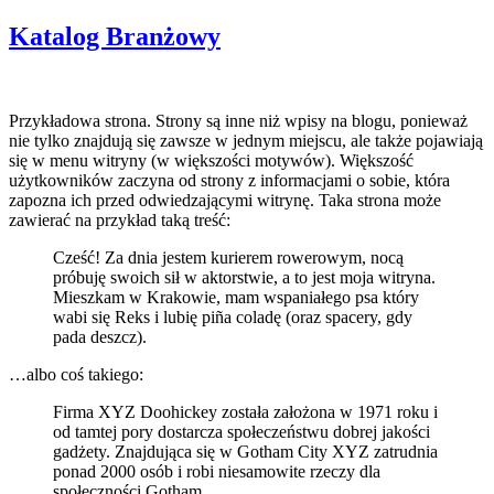
Katalog Branżowy
Przykładowa strona. Strony są inne niż wpisy na blogu, ponieważ
nie tylko znajdują się zawsze w jednym miejscu, ale także pojawiają
się w menu witryny (w większości motywów). Większość
użytkowników zaczyna od strony z informacjami o sobie, która
zapozna ich przed odwiedzającymi witrynę. Taka strona może
zawierać na przykład taką treść:
Cześć! Za dnia jestem kurierem rowerowym, nocą
próbuję swoich sił w aktorstwie, a to jest moja witryna.
Mieszkam w Krakowie, mam wspaniałego psa który
wabi się Reks i lubię piña coladę (oraz spacery, gdy
pada deszcz).
…albo coś takiego:
Firma XYZ Doohickey została założona w 1971 roku i
od tamtej pory dostarcza społeczeństwu dobrej jakości
gadżety. Znajdująca się w Gotham City XYZ zatrudnia
ponad 2000 osób i robi niesamowite rzeczy dla
społeczności Gotham.